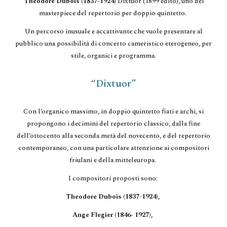
Theodore Dubois (1837-1924)
Dixtuor (1899 edito), uno dei
masterpiece del repertorio per doppio quintetto.
Un percorso inusuale e accattivante che vuole presentare al
pubblico una possibilità di concerto cameristico eterogeneo, per
stile, organici e programma.
“Dixtuor”
Con l’organico massimo, in doppio quintetto fiati e archi, si
propongono i decimini del repertorio classico, dalla fine
dell’ottocento alla seconda metà del novecento, e del repertorio
contemporaneo, con una particolare attenzione ai compositori
friulan
i
e della mitteleuropa.
I compositori proposti sono:
Theodore Dubois (1837-1924),
Ange Flegier (1846- 1927),