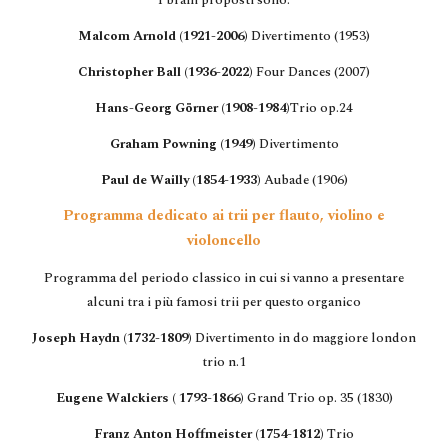
I brani proposti sono:
Malcom Arnold (1921-2006)
Divertimento (1953)
Christopher Ball (1936-2022)
Four Dances (2007)
Hans-Georg Görner (1908-1984)
Trio op.24
Graham Powning (1949)
Divertimento
Paul de Wailly (1854-1933)
Aubade (1906)
Programma dedicato ai trii per flauto, violino e
violoncello
Programma del periodo classico in cui si vanno a presentare
alcuni tra i più famosi trii per questo organico
Joseph Haydn (1732-1809)
Divertimento in do maggiore london
trio n.1
Eugene Walckiers ( 1793-1866)
Grand Trio op. 35 (1830)
Franz Anton Hoffmeister (1754-1812)
Trio