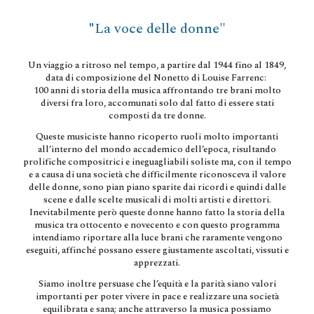
La voce delle donne"
"
Un viaggio a ritroso nel tempo, a partire dal 1944 fino al 1849,
data di composizione del Nonetto di Louise Farrenc:
100 anni di storia della musica affrontando tre brani molto
diversi fra loro, accomunati solo dal fatto di essere stati
composti da tre donne.
Queste musiciste hanno ricoperto ruoli molto importanti
all’interno del mondo accademico dell’epoca, risultando
prolifiche compositrici e ineguagliabili soliste ma, con il tempo
e a causa di una società che difficilmente riconosceva il valore
delle donne, sono pian piano sparite dai ricordi e quindi dalle
scene e dalle scelte musicali di molti artisti e direttori.
Inevitabilmente però queste donne hanno fatto la storia della
musica tra ottocento e novecento e con questo programma
intendiamo riportare alla luce brani che raramente vengono
eseguiti, affinché possano essere giustamente ascoltati, vissuti e
apprezzati.
Siamo inoltre persuase che l’equità e la parità siano valori
importanti per poter vivere in pace e realizzare una società
equilibrata e sana; anche attraverso la musica possiamo